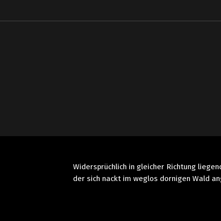
Post navigation
Widersprüchlich in gleicher Richtung lieg
der sich nackt im weglos dornigen Wald ang