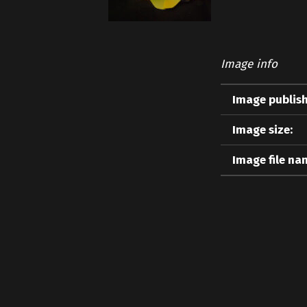
Image info
Image publish
Image size:
Image file na
Skip back to main navigation