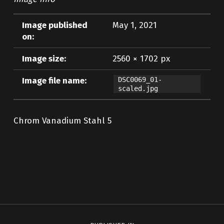
Image published
May 1, 2021
on:
Image size:
2560 × 1702 px
Image file name:
DSC0069_01-
scaled.jpg
Chrom Vanadium Stahl 5
Skip back to main navigation
Post navigation