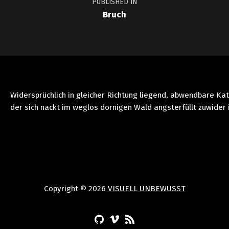
PUBLISHED IN
Bruch
Widersprüchlich in gleicher Richtung liegend, abwendbare Ka
der sich nackt im weglos dornigen Wald angsterfüllt zuwider 
Copyright © 2026
VISUELL UNBEWUSST
(Opens in a new window)
(Opens in a new window)
(Opens in a new window)