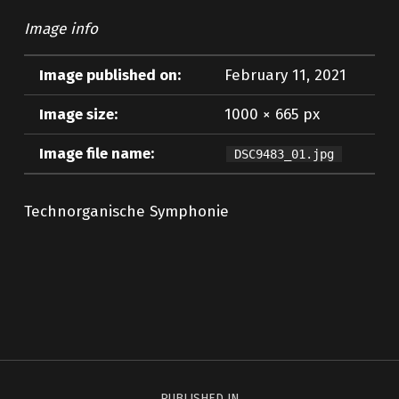
Image info
Image published on:
February 11, 2021
Image size:
1000 × 665 px
Image file name:
DSC9483_01.jpg
Technorganische Symphonie
Skip back to main navigation
Post navigation
PUBLISHED IN