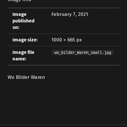
Image
February 7, 2021
published
on:
Image size:
1000 × 665 px
Image file
wo_bilder_Waren_small.jpg
name:
Wo Bilder Waren
Skip back to main navigation
Post navigation